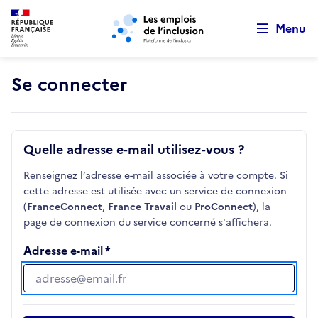
Retour au début de la page
Panneau de gestion des cookies
Aller au menu principal
Aller au contenu principal
Menu
Se connecter
Quelle adresse e-mail utilisez-vous ?
Renseignez l’adresse e-mail associée à votre compte. Si
cette adresse est utilisée avec un service de connexion
(
FranceConnect
,
France Travail
ou
ProConnect
), la
page de connexion du service concerné s'affichera.
Adresse e-mail
Adresse e-mail