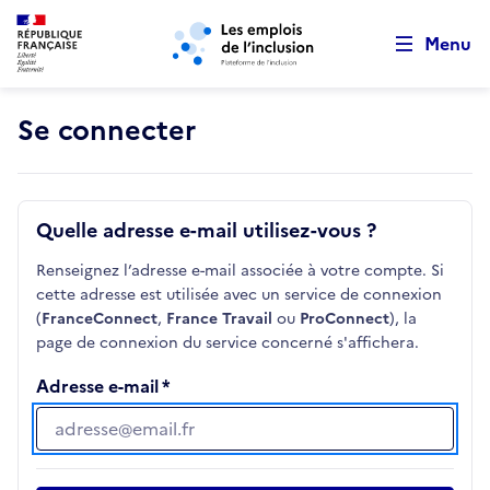
Retour au début de la page
Panneau de gestion des cookies
Aller au menu principal
Aller au contenu principal
Menu
Se connecter
Quelle adresse e-mail utilisez-vous ?
Renseignez l’adresse e-mail associée à votre compte. Si
cette adresse est utilisée avec un service de connexion
(
FranceConnect
,
France Travail
ou
ProConnect
), la
page de connexion du service concerné s'affichera.
Adresse e-mail
Adresse e-mail