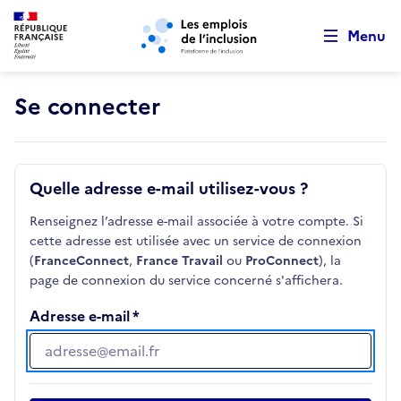
Retour au début de la page
Panneau de gestion des cookies
Aller au menu principal
Aller au contenu principal
Menu
Se connecter
Quelle adresse e-mail utilisez-vous ?
Renseignez l’adresse e-mail associée à votre compte. Si
cette adresse est utilisée avec un service de connexion
(
FranceConnect
,
France Travail
ou
ProConnect
), la
page de connexion du service concerné s'affichera.
Adresse e-mail
Adresse e-mail