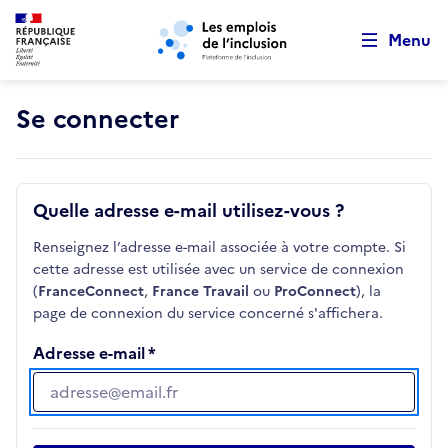
Retour au début de la page
Panneau de gestion des cookies
Aller au menu principal
Aller au contenu principal
Menu
Se connecter
Quelle adresse e-mail utilisez-vous ?
Renseignez l’adresse e-mail associée à votre compte. Si
cette adresse est utilisée avec un service de connexion
(
FranceConnect
,
France Travail
ou
ProConnect
), la
page de connexion du service concerné s'affichera.
Adresse e-mail
Adresse e-mail