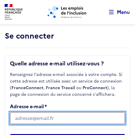
Retour au début de la page
Panneau de gestion des cookies
Aller au menu principal
Aller au contenu principal
Menu
Se connecter
Quelle adresse e-mail utilisez-vous ?
Renseignez l’adresse e-mail associée à votre compte. Si
cette adresse est utilisée avec un service de connexion
(
FranceConnect
,
France Travail
ou
ProConnect
), la
page de connexion du service concerné s'affichera.
Adresse e-mail
Adresse e-mail