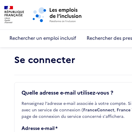
Retour au début de la page
Panneau de gestion des cookies
Aller au menu principal
Aller au contenu principal
Rechercher un emploi inclusif
Rechercher des pres
Se connecter
Quelle adresse e-mail utilisez-vous ?
Renseignez l’adresse e-mail associée à votre compte. Si 
avec un service de connexion (
FranceConnect
,
France 
page de connexion du service concerné s'affichera.
Adresse e-mail