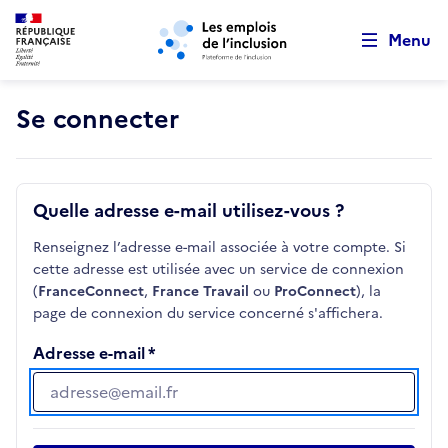
Retour au début de la page
Panneau de gestion des cookies
Aller au menu principal
Aller au contenu principal
Menu
Se connecter
Quelle adresse e-mail utilisez-vous ?
Renseignez l’adresse e-mail associée à votre compte. Si
cette adresse est utilisée avec un service de connexion
(
FranceConnect
,
France Travail
ou
ProConnect
), la
page de connexion du service concerné s'affichera.
Adresse e-mail
Adresse e-mail