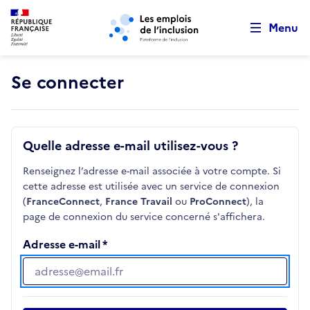
Retour au début de la page
Panneau de gestion des cookies
Aller au menu principal
Aller au contenu principal
Menu
Se connecter
Quelle adresse e-mail utilisez-vous ?
Renseignez l’adresse e-mail associée à votre compte. Si
cette adresse est utilisée avec un service de connexion
(
FranceConnect
,
France Travail
ou
ProConnect
), la
page de connexion du service concerné s'affichera.
Adresse e-mail
Adresse e-mail