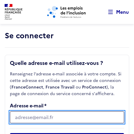
Retour au début de la page
Panneau de gestion des cookies
Aller au menu principal
Aller au contenu principal
Menu
Se connecter
Quelle adresse e-mail utilisez-vous ?
Renseignez l’adresse e-mail associée à votre compte. Si
cette adresse est utilisée avec un service de connexion
(
FranceConnect
,
France Travail
ou
ProConnect
), la
page de connexion du service concerné s'affichera.
Adresse e-mail
Adresse e-mail