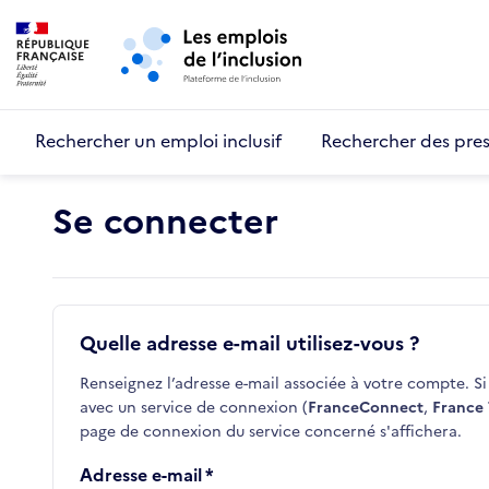
Retour au début de la page
Panneau de gestion des cookies
Aller au menu principal
Aller au contenu principal
Rechercher un emploi inclusif
Rechercher des pres
Se connecter
Quelle adresse e-mail utilisez-vous ?
Renseignez l’adresse e-mail associée à votre compte. Si 
avec un service de connexion (
FranceConnect
,
France 
page de connexion du service concerné s'affichera.
Adresse e-mail