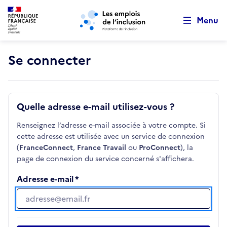
Retour au début de la page
Panneau de gestion des cookies
Aller au menu principal
Aller au contenu principal
Menu
Se connecter
Quelle adresse e-mail utilisez-vous ?
Renseignez l’adresse e-mail associée à votre compte. Si
cette adresse est utilisée avec un service de connexion
(
FranceConnect
,
France Travail
ou
ProConnect
), la
page de connexion du service concerné s'affichera.
Adresse e-mail
Adresse e-mail