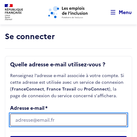
Retour au début de la page
Panneau de gestion des cookies
Aller au menu principal
Aller au contenu principal
Menu
Se connecter
Quelle adresse e-mail utilisez-vous ?
Renseignez l’adresse e-mail associée à votre compte. Si
cette adresse est utilisée avec un service de connexion
(
FranceConnect
,
France Travail
ou
ProConnect
), la
page de connexion du service concerné s'affichera.
Adresse e-mail
Adresse e-mail