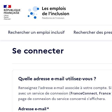
Retour au début de la page
Panneau de gestion des cookies
Aller au menu principal
Aller au contenu principal
Rechercher un emploi inclusif
Rechercher des pres
Se connecter
Quelle adresse e-mail utilisez-vous ?
Renseignez l’adresse e-mail associée à votre compte. Si 
avec un service de connexion (
FranceConnect
,
France 
page de connexion du service concerné s'affichera.
Adresse e-mail