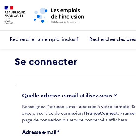
Retour au début de la page
Panneau de gestion des cookies
Aller au menu principal
Aller au contenu principal
Rechercher un emploi inclusif
Rechercher des pres
Se connecter
Quelle adresse e-mail utilisez-vous ?
Renseignez l’adresse e-mail associée à votre compte. Si 
avec un service de connexion (
FranceConnect
,
France 
page de connexion du service concerné s'affichera.
Adresse e-mail