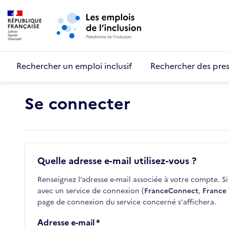
Retour au début de la page
Panneau de gestion des cookies
Aller au menu principal
Aller au contenu principal
Rechercher un emploi inclusif
Rechercher des pres
Se connecter
Quelle adresse e-mail utilisez-vous ?
Renseignez l’adresse e-mail associée à votre compte. Si 
avec un service de connexion (
FranceConnect
,
France 
page de connexion du service concerné s'affichera.
Adresse e-mail