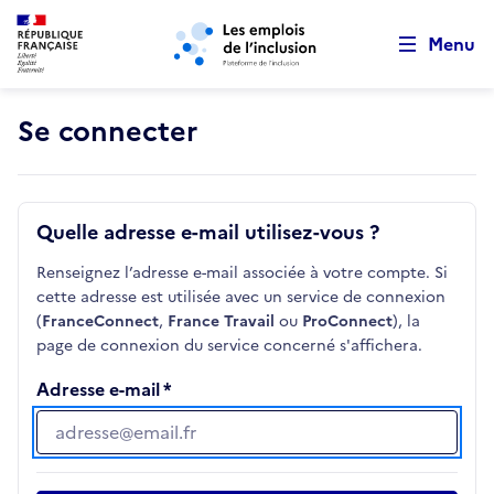
Retour au début de la page
Panneau de gestion des cookies
Aller au menu principal
Aller au contenu principal
Menu
Se connecter
Quelle adresse e-mail utilisez-vous ?
Renseignez l’adresse e-mail associée à votre compte. Si
cette adresse est utilisée avec un service de connexion
(
FranceConnect
,
France Travail
ou
ProConnect
), la
page de connexion du service concerné s'affichera.
Adresse e-mail
Adresse e-mail