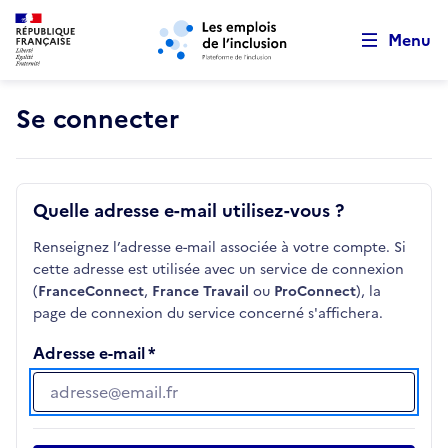
Retour au début de la page
Panneau de gestion des cookies
Aller au menu principal
Aller au contenu principal
Menu
Se connecter
Quelle adresse e-mail utilisez-vous ?
Renseignez l’adresse e-mail associée à votre compte. Si
cette adresse est utilisée avec un service de connexion
(
FranceConnect
,
France Travail
ou
ProConnect
), la
page de connexion du service concerné s'affichera.
Adresse e-mail
Adresse e-mail