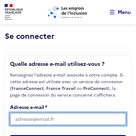
Retour au début de la page
Panneau de gestion des cookies
Aller au menu principal
Aller au contenu principal
Menu
Se connecter
Quelle adresse e-mail utilisez-vous ?
Renseignez l’adresse e-mail associée à votre compte. Si
cette adresse est utilisée avec un service de connexion
(
FranceConnect
,
France Travail
ou
ProConnect
), la
page de connexion du service concerné s'affichera.
Adresse e-mail
Adresse e-mail