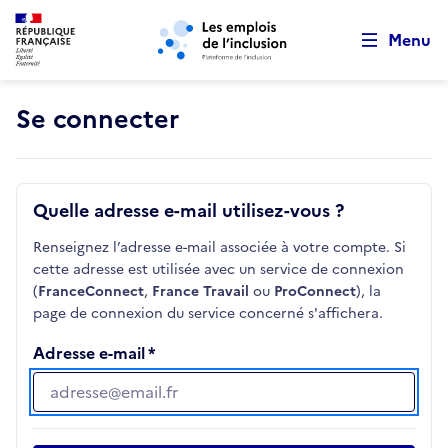
Retour au début de la page
Panneau de gestion des cookies
Aller au menu principal
Aller au contenu principal
Menu
Se connecter
Quelle adresse e-mail utilisez-vous ?
Renseignez l’adresse e-mail associée à votre compte. Si
cette adresse est utilisée avec un service de connexion
(
FranceConnect
,
France Travail
ou
ProConnect
), la
page de connexion du service concerné s'affichera.
Adresse e-mail
Adresse e-mail