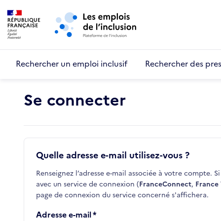
Retour au début de la page
Panneau de gestion des cookies
Aller au menu principal
Aller au contenu principal
Rechercher un emploi inclusif
Rechercher des pres
Se connecter
Quelle adresse e-mail utilisez-vous ?
Renseignez l’adresse e-mail associée à votre compte. Si 
avec un service de connexion (
FranceConnect
,
France 
page de connexion du service concerné s'affichera.
Adresse e-mail