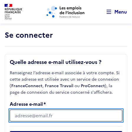
Retour au début de la page
Panneau de gestion des cookies
Aller au menu principal
Aller au contenu principal
Menu
Se connecter
Quelle adresse e-mail utilisez-vous ?
Renseignez l’adresse e-mail associée à votre compte. Si
cette adresse est utilisée avec un service de connexion
(
FranceConnect
,
France Travail
ou
ProConnect
), la
page de connexion du service concerné s'affichera.
Adresse e-mail
Adresse e-mail