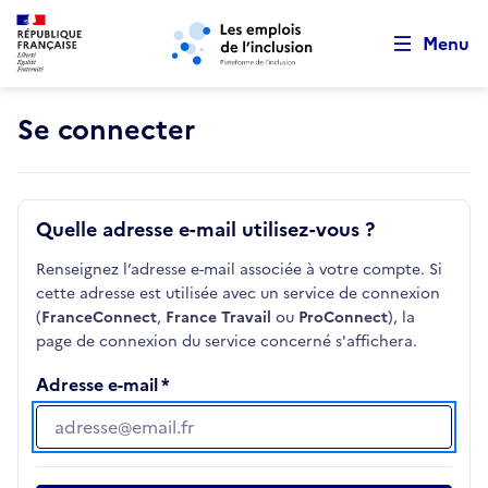
Retour au début de la page
Panneau de gestion des cookies
Aller au menu principal
Aller au contenu principal
Menu
Se connecter
Quelle adresse e-mail utilisez-vous ?
Renseignez l’adresse e-mail associée à votre compte. Si
cette adresse est utilisée avec un service de connexion
(
FranceConnect
,
France Travail
ou
ProConnect
), la
page de connexion du service concerné s'affichera.
Adresse e-mail
Adresse e-mail