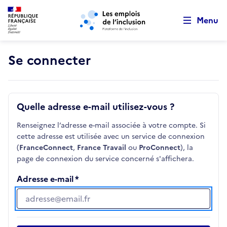
Retour au début de la page
Panneau de gestion des cookies
Aller au menu principal
Aller au contenu principal
Menu
Se connecter
Quelle adresse e-mail utilisez-vous ?
Renseignez l’adresse e-mail associée à votre compte. Si
cette adresse est utilisée avec un service de connexion
(
FranceConnect
,
France Travail
ou
ProConnect
), la
page de connexion du service concerné s'affichera.
Adresse e-mail
Adresse e-mail