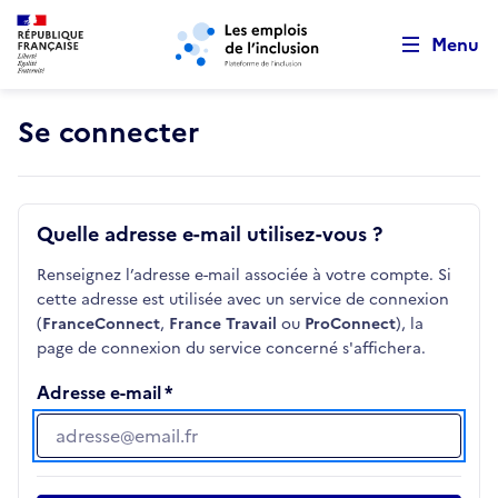
Retour au début de la page
Panneau de gestion des cookies
Aller au menu principal
Aller au contenu principal
Menu
Se connecter
Quelle adresse e-mail utilisez-vous ?
Renseignez l’adresse e-mail associée à votre compte. Si
cette adresse est utilisée avec un service de connexion
(
FranceConnect
,
France Travail
ou
ProConnect
), la
page de connexion du service concerné s'affichera.
Adresse e-mail
Adresse e-mail