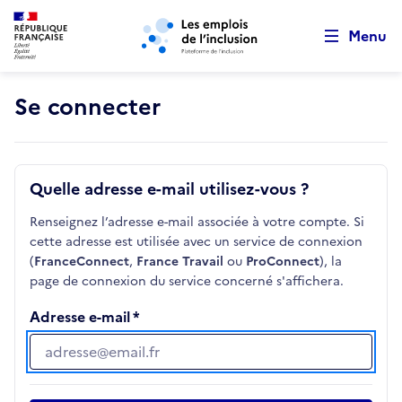
Retour au début de la page
Panneau de gestion des cookies
Aller au menu principal
Aller au contenu principal
Menu
Se connecter
Quelle adresse e-mail utilisez-vous ?
Renseignez l’adresse e-mail associée à votre compte. Si
cette adresse est utilisée avec un service de connexion
(
FranceConnect
,
France Travail
ou
ProConnect
), la
page de connexion du service concerné s'affichera.
Adresse e-mail
Adresse e-mail