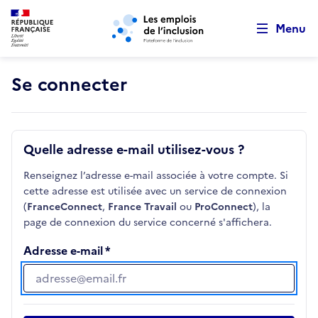
Retour au début de la page
Panneau de gestion des cookies
Aller au menu principal
Aller au contenu principal
Menu
Se connecter
Quelle adresse e-mail utilisez-vous ?
Renseignez l’adresse e-mail associée à votre compte. Si
cette adresse est utilisée avec un service de connexion
(
FranceConnect
,
France Travail
ou
ProConnect
), la
page de connexion du service concerné s'affichera.
Adresse e-mail
Adresse e-mail