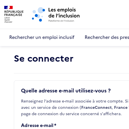
Retour au début de la page
Panneau de gestion des cookies
Aller au menu principal
Aller au contenu principal
Rechercher un emploi inclusif
Rechercher des pres
Se connecter
Quelle adresse e-mail utilisez-vous ?
Renseignez l’adresse e-mail associée à votre compte. Si 
avec un service de connexion (
FranceConnect
,
France 
page de connexion du service concerné s'affichera.
Adresse e-mail