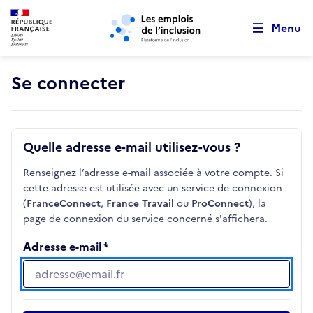
Retour au début de la page
Panneau de gestion des cookies
Aller au menu principal
Aller au contenu principal
Menu
Se connecter
Quelle adresse e-mail utilisez-vous ?
Renseignez l’adresse e-mail associée à votre compte. Si
cette adresse est utilisée avec un service de connexion
(
FranceConnect
,
France Travail
ou
ProConnect
), la
page de connexion du service concerné s'affichera.
Adresse e-mail
Adresse e-mail