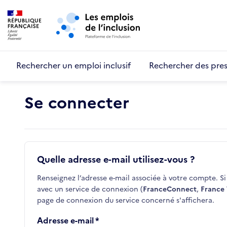
Retour au début de la page
Panneau de gestion des cookies
Aller au menu principal
Aller au contenu principal
Rechercher un emploi inclusif
Rechercher des pres
Se connecter
Quelle adresse e-mail utilisez-vous ?
Renseignez l’adresse e-mail associée à votre compte. Si 
avec un service de connexion (
FranceConnect
,
France 
page de connexion du service concerné s'affichera.
Adresse e-mail