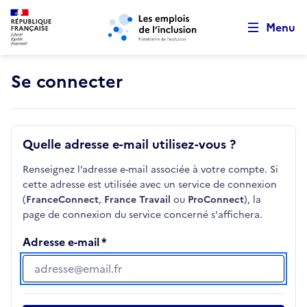
Retour au début de la page
Panneau de gestion des cookies
Aller au menu principal
Aller au contenu principal
Menu
Se connecter
Quelle adresse e-mail utilisez-vous ?
Renseignez l’adresse e-mail associée à votre compte. Si
cette adresse est utilisée avec un service de connexion
(
FranceConnect
,
France Travail
ou
ProConnect
), la
page de connexion du service concerné s'affichera.
Adresse e-mail
Adresse e-mail