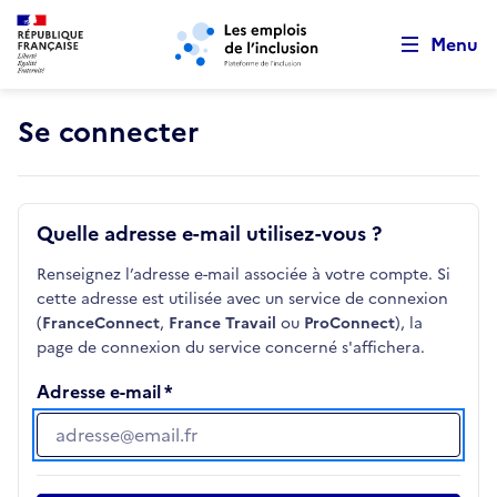
Retour au début de la page
Panneau de gestion des cookies
Aller au menu principal
Aller au contenu principal
Menu
Se connecter
Quelle adresse e-mail utilisez-vous ?
Renseignez l’adresse e-mail associée à votre compte. Si
cette adresse est utilisée avec un service de connexion
(
FranceConnect
,
France Travail
ou
ProConnect
), la
page de connexion du service concerné s'affichera.
Adresse e-mail
Adresse e-mail