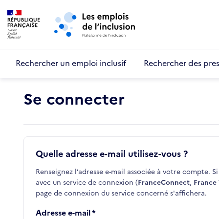
Retour au début de la page
Panneau de gestion des cookies
Aller au menu principal
Aller au contenu principal
Rechercher un emploi inclusif
Rechercher des pres
Se connecter
Quelle adresse e-mail utilisez-vous ?
Renseignez l’adresse e-mail associée à votre compte. Si 
avec un service de connexion (
FranceConnect
,
France 
page de connexion du service concerné s'affichera.
Adresse e-mail