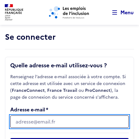
Retour au début de la page
Panneau de gestion des cookies
Aller au menu principal
Aller au contenu principal
Menu
Se connecter
Quelle adresse e-mail utilisez-vous ?
Renseignez l’adresse e-mail associée à votre compte. Si
cette adresse est utilisée avec un service de connexion
(
FranceConnect
,
France Travail
ou
ProConnect
), la
page de connexion du service concerné s'affichera.
Adresse e-mail
Adresse e-mail