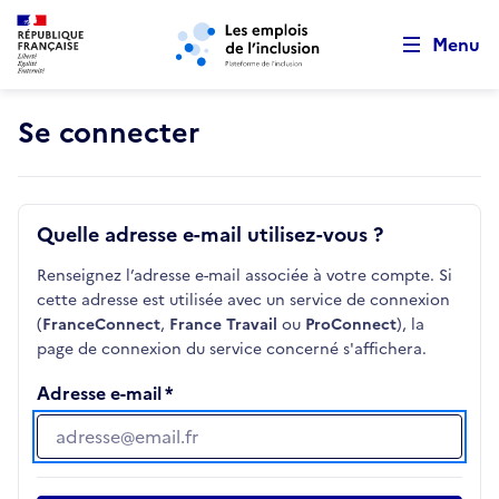
Retour au début de la page
Panneau de gestion des cookies
Aller au menu principal
Aller au contenu principal
Menu
Se connecter
Quelle adresse e-mail utilisez-vous ?
Renseignez l’adresse e-mail associée à votre compte. Si
cette adresse est utilisée avec un service de connexion
(
FranceConnect
,
France Travail
ou
ProConnect
), la
page de connexion du service concerné s'affichera.
Adresse e-mail
Adresse e-mail