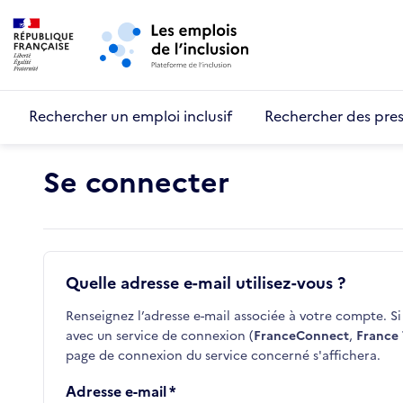
Retour au début de la page
Panneau de gestion des cookies
Aller au menu principal
Aller au contenu principal
Rechercher un emploi inclusif
Rechercher des pres
Se connecter
Quelle adresse e-mail utilisez-vous ?
Renseignez l’adresse e-mail associée à votre compte. Si 
avec un service de connexion (
FranceConnect
,
France 
page de connexion du service concerné s'affichera.
Adresse e-mail