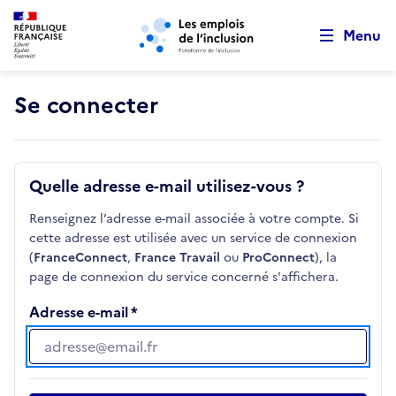
Retour au début de la page
Panneau de gestion des cookies
Aller au menu principal
Aller au contenu principal
Menu
Se connecter
Quelle adresse e-mail utilisez-vous ?
Renseignez l’adresse e-mail associée à votre compte. Si
cette adresse est utilisée avec un service de connexion
(
FranceConnect
,
France Travail
ou
ProConnect
), la
page de connexion du service concerné s'affichera.
Adresse e-mail
Adresse e-mail