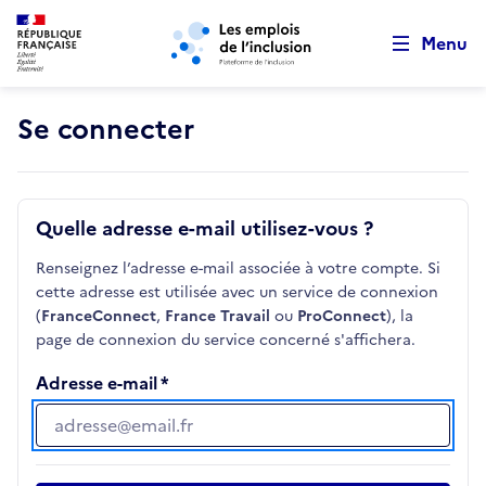
Retour au début de la page
Panneau de gestion des cookies
Aller au menu principal
Aller au contenu principal
Menu
Se connecter
Quelle adresse e-mail utilisez-vous ?
Renseignez l’adresse e-mail associée à votre compte. Si
cette adresse est utilisée avec un service de connexion
(
FranceConnect
,
France Travail
ou
ProConnect
), la
page de connexion du service concerné s'affichera.
Adresse e-mail
Adresse e-mail