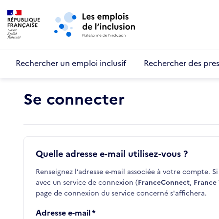
Retour au début de la page
Panneau de gestion des cookies
Aller au menu principal
Aller au contenu principal
Rechercher un emploi inclusif
Rechercher des pres
Se connecter
Quelle adresse e-mail utilisez-vous ?
Renseignez l’adresse e-mail associée à votre compte. Si 
avec un service de connexion (
FranceConnect
,
France 
page de connexion du service concerné s'affichera.
Adresse e-mail