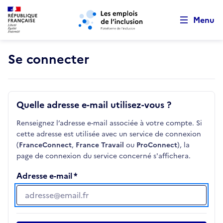
Retour au début de la page
Panneau de gestion des cookies
Aller au menu principal
Aller au contenu principal
Menu
Se connecter
Quelle adresse e-mail utilisez-vous ?
Renseignez l’adresse e-mail associée à votre compte. Si
cette adresse est utilisée avec un service de connexion
(
FranceConnect
,
France Travail
ou
ProConnect
), la
page de connexion du service concerné s'affichera.
Adresse e-mail
Adresse e-mail