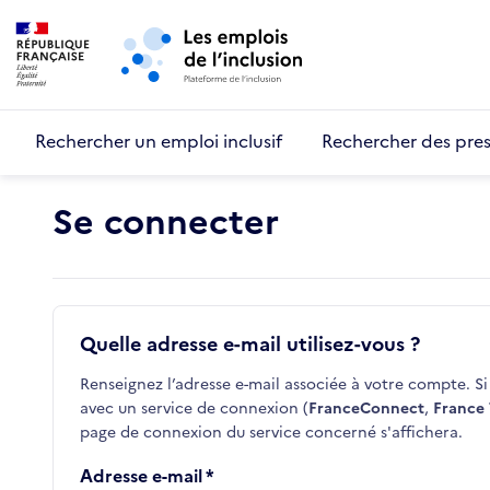
Retour au début de la page
Panneau de gestion des cookies
Aller au menu principal
Aller au contenu principal
Rechercher un emploi inclusif
Rechercher des pres
Se connecter
Quelle adresse e-mail utilisez-vous ?
Renseignez l’adresse e-mail associée à votre compte. Si 
avec un service de connexion (
FranceConnect
,
France 
page de connexion du service concerné s'affichera.
Adresse e-mail