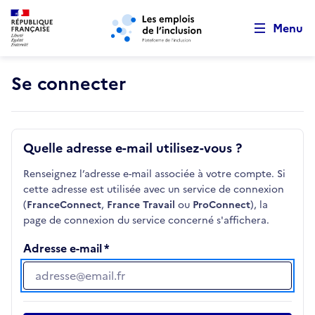
Retour au début de la page
Panneau de gestion des cookies
Aller au menu principal
Aller au contenu principal
Menu
Se connecter
Quelle adresse e-mail utilisez-vous ?
Renseignez l’adresse e-mail associée à votre compte. Si
cette adresse est utilisée avec un service de connexion
(
FranceConnect
,
France Travail
ou
ProConnect
), la
page de connexion du service concerné s'affichera.
Adresse e-mail
Adresse e-mail