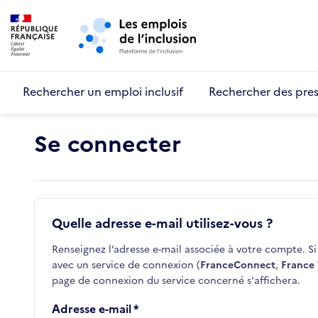
Retour au début de la page
Panneau de gestion des cookies
Aller au menu principal
Aller au contenu principal
Rechercher un emploi inclusif
Rechercher des pres
Se connecter
Quelle adresse e-mail utilisez-vous ?
Renseignez l’adresse e-mail associée à votre compte. Si 
avec un service de connexion (
FranceConnect
,
France 
page de connexion du service concerné s'affichera.
Adresse e-mail