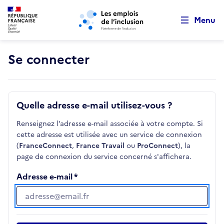
Retour au début de la page
Panneau de gestion des cookies
Aller au menu principal
Aller au contenu principal
Menu
Se connecter
Quelle adresse e-mail utilisez-vous ?
Renseignez l’adresse e-mail associée à votre compte. Si
cette adresse est utilisée avec un service de connexion
(
FranceConnect
,
France Travail
ou
ProConnect
), la
page de connexion du service concerné s'affichera.
Adresse e-mail
Adresse e-mail