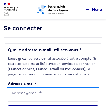
Retour au début de la page
Panneau de gestion des cookies
Aller au menu principal
Aller au contenu principal
Menu
Se connecter
Quelle adresse e-mail utilisez-vous ?
Renseignez l’adresse e-mail associée à votre compte. Si
cette adresse est utilisée avec un service de connexion
(
FranceConnect
,
France Travail
ou
ProConnect
), la
page de connexion du service concerné s'affichera.
Adresse e-mail
Adresse e-mail