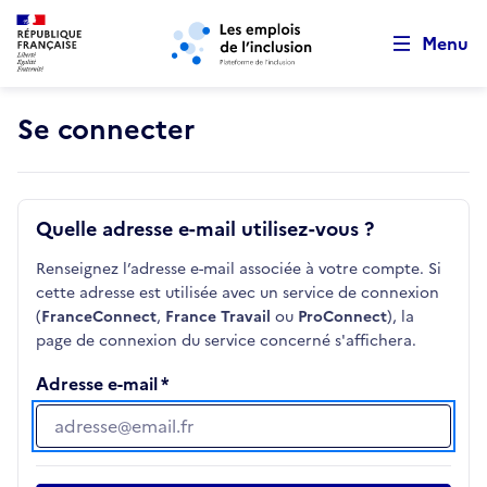
Retour au début de la page
Panneau de gestion des cookies
Aller au menu principal
Aller au contenu principal
Menu
Se connecter
Quelle adresse e-mail utilisez-vous ?
Renseignez l’adresse e-mail associée à votre compte. Si
cette adresse est utilisée avec un service de connexion
(
FranceConnect
,
France Travail
ou
ProConnect
), la
page de connexion du service concerné s'affichera.
Adresse e-mail
Adresse e-mail