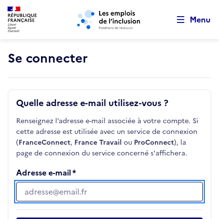
Retour au début de la page
Panneau de gestion des cookies
Aller au menu principal
Aller au contenu principal
Menu
Se connecter
Quelle adresse e-mail utilisez-vous ?
Renseignez l’adresse e-mail associée à votre compte. Si
cette adresse est utilisée avec un service de connexion
(
FranceConnect
,
France Travail
ou
ProConnect
), la
page de connexion du service concerné s'affichera.
Adresse e-mail
Adresse e-mail