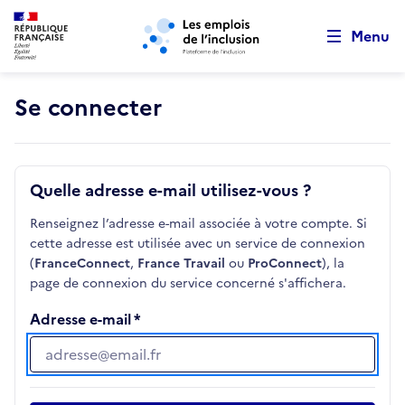
Retour au début de la page
Panneau de gestion des cookies
Aller au menu principal
Aller au contenu principal
Menu
Se connecter
Quelle adresse e-mail utilisez-vous ?
Renseignez l’adresse e-mail associée à votre compte. Si
cette adresse est utilisée avec un service de connexion
(
FranceConnect
,
France Travail
ou
ProConnect
), la
page de connexion du service concerné s'affichera.
Adresse e-mail
Adresse e-mail