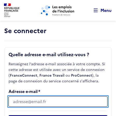
Retour au début de la page
Panneau de gestion des cookies
Aller au menu principal
Aller au contenu principal
Menu
Se connecter
Quelle adresse e-mail utilisez-vous ?
Renseignez l’adresse e-mail associée à votre compte. Si
cette adresse est utilisée avec un service de connexion
(
FranceConnect
,
France Travail
ou
ProConnect
), la
page de connexion du service concerné s'affichera.
Adresse e-mail
Adresse e-mail