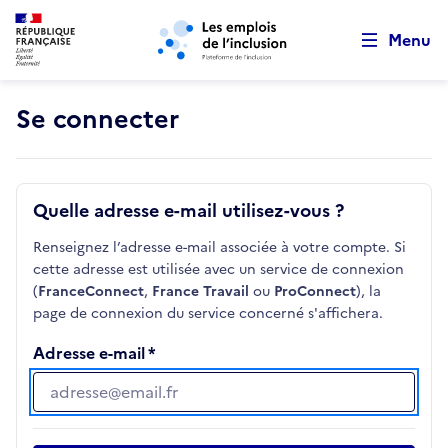
Retour au début de la page
Panneau de gestion des cookies
Aller au menu principal
Aller au contenu principal
Menu
Se connecter
Quelle adresse e-mail utilisez-vous ?
Renseignez l’adresse e-mail associée à votre compte. Si
cette adresse est utilisée avec un service de connexion
(
FranceConnect
,
France Travail
ou
ProConnect
), la
page de connexion du service concerné s'affichera.
Adresse e-mail
Adresse e-mail