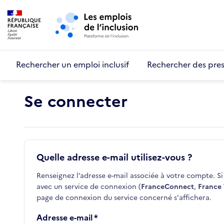
Retour au début de la page
Panneau de gestion des cookies
Aller au menu principal
Aller au contenu principal
Rechercher un emploi inclusif
Rechercher des pres
Se connecter
Quelle adresse e-mail utilisez-vous ?
Renseignez l’adresse e-mail associée à votre compte. Si 
avec un service de connexion (
FranceConnect
,
France 
page de connexion du service concerné s'affichera.
Adresse e-mail